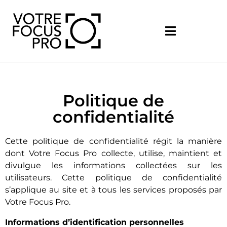
Politique de
confidentialité
Cette politique de confidentialité régit la manière
dont Votre Focus Pro collecte, utilise, maintient et
divulgue les informations collectées sur les
utilisateurs. Cette politique de confidentialité
s’applique au site et à tous les services proposés par
Votre Focus Pro.
Informations d’identification personnelles