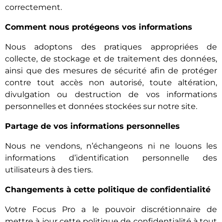
correctement.
Comment nous protégeons vos informations
Nous adoptons des pratiques appropriées de
collecte, de stockage et de traitement des données,
ainsi que des mesures de sécurité afin de protéger
contre tout accès non autorisé, toute altération,
divulgation ou destruction de vos informations
personnelles et données stockées sur notre site.
Partage de vos informations personnelles
Nous ne vendons, n’échangeons ni ne louons les
informations d’identification personnelle des
utilisateurs à des tiers.
Changements à cette politique de confidentialité
Votre Focus Pro a le pouvoir discrétionnaire de
mettre à jour cette politique de confidentialité à tout