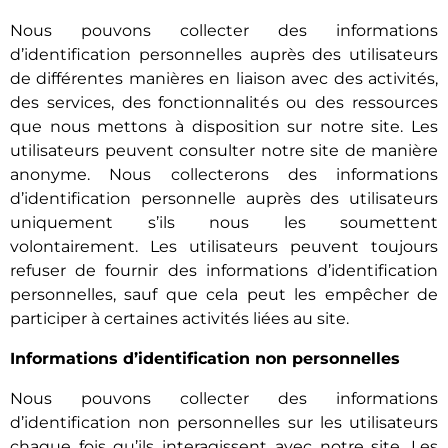
Nous pouvons collecter des informations
d’identification personnelles auprès des utilisateurs
de différentes manières en liaison avec des activités,
des services, des fonctionnalités ou des ressources
que nous mettons à disposition sur notre site. Les
utilisateurs peuvent consulter notre site de manière
anonyme. Nous collecterons des informations
d’identification personnelle auprès des utilisateurs
uniquement s’ils nous les soumettent
volontairement. Les utilisateurs peuvent toujours
refuser de fournir des informations d’identification
personnelles, sauf que cela peut les empêcher de
participer à certaines activités liées au site.
Informations d’identification non personnelles
Nous pouvons collecter des informations
d’identification non personnelles sur les utilisateurs
chaque fois qu’ils interagissent avec notre site. Les