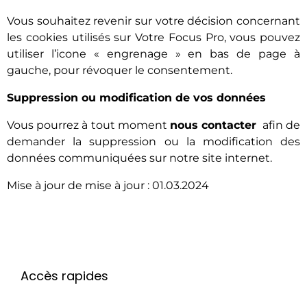
Vous souhaitez revenir sur votre décision concernant
les cookies utilisés sur Votre Focus Pro, vous pouvez
utiliser l’icone « engrenage » en bas de page à
gauche, pour révoquer le consentement.
Suppression ou modification de vos données
Vous pourrez à tout moment
nous contacter
afin de
demander la suppression ou la modification des
données communiquées sur notre site internet.
Mise à jour de mise à jour : 01.03.2024
Accès rapides